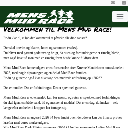
Velkommen til Mens Mud Race!
Er du klar til, et løb der kommer til at påvirke alle dine sanser?
Der skal kravles og klatres, løbes og svømmes (vades).
Du bliver med garanti godt træt og brugt, da ruten og forhindringerne er rimelig hårde,
men også lavet så man med en rimelig form burde kunne fuldføre dem.
Mens Mud Race første udgave er en fortsættelse efter Xtreme Mandehørm som sluttede i
2023, med nogle tilpasninger, og en del af Mud Race familien
Er du og gutterne også klar til at tage den mudrede udfordring op i 2026?
Det er mudder. Det er forhindringer. Det er sjov med gutterne.
Mens Mud Race er et terrænløb kun for mænd, og ruten er spækket med forhindringer -
du skal igennem både vand, ild og masser af mudder! Det er en dag, du husker – selv
længe efter ømheden i kroppen har fortaget sig.
Mens Mud Race arrangere i 2026 i 4 byer landet over, derudover kan der i marts prøves
kræfter med vores mørke udgave.
Mix Mud Race Dark Edition arrangere i 2026 i 1 by læs mere under Ladies Mud Race